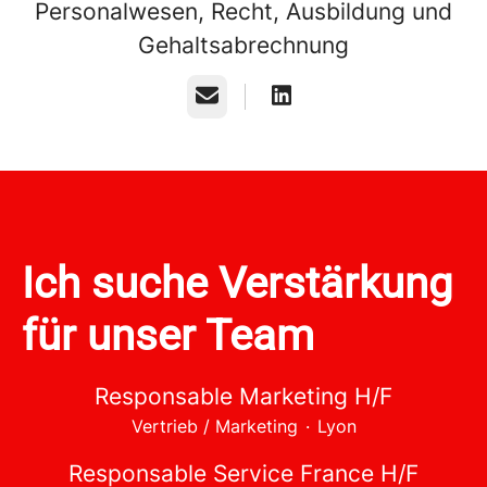
Personalwesen, Recht, Ausbildung und
Gehaltsabrechnung
E-Mail
Ich suche Verstärkung
für unser Team
Responsable Marketing H/F
Vertrieb / Marketing
·
Lyon
Responsable Service France H/F