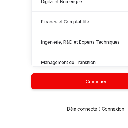
Digital et Numérique
Finance et Comptabilité
Ingénierie, R&D et Experts Techniques
Management de Transition
Continuer
Production, Maintenance, Méthodes et 
Social / Santé
Déjà connecté ?
Connexion
.
Supply Chain, logistique, achats