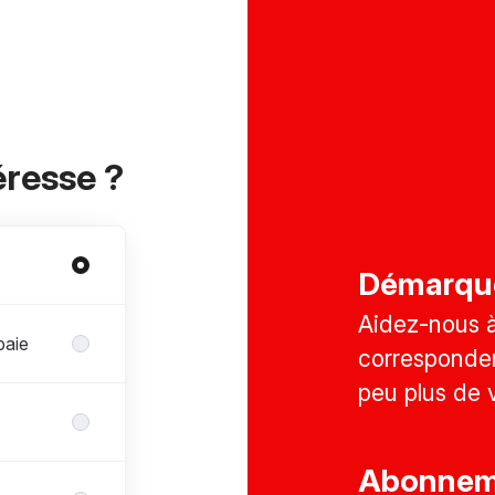
éresse ?
Démarqu
Aidez-nous à 
paie
corresponden
peu plus de 
Abonneme