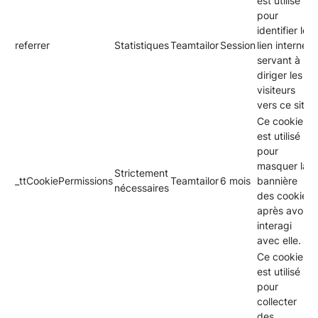
est utilisé
pour
identifier le
referrer
Statistiques
Teamtailor
Session
lien internet
servant à
diriger les
visiteurs
vers ce site.
Ce cookie
est utilisé
pour
masquer la
Strictement
_ttCookiePermissions
Teamtailor
6 mois
bannière
nécessaires
des cookies
après avoir
interagi
avec elle.
Ce cookie
est utilisé
pour
collecter
des