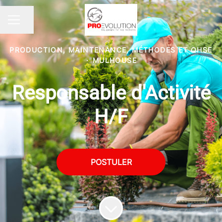
Partager la page
MENU CARRIÈRE
PRODUCTION, MAINTENANCE, MÉTHODES ET QHSE
·
MULHOUSE
Responsable d'Activité
H/F
POSTULER