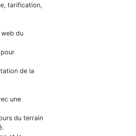
e, tarification,
s web du
 pour
utation de la
vec une
ours du terrain
é.