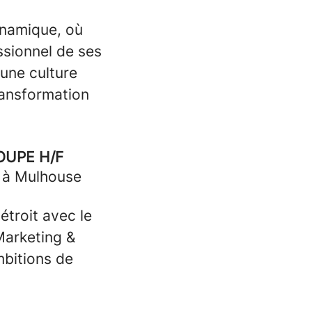
dynamique, où
ssionnel de ses
 une culture
ransformation
OUPE H/F
u à Mulhouse
étroit avec le
Marketing &
mbitions de