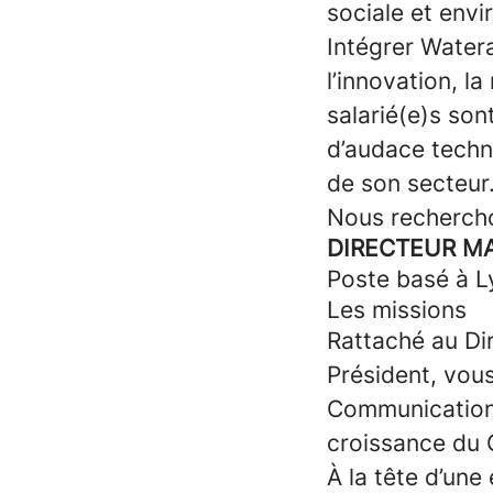
sociale et env
Intégrer Watera
l’innovation, l
salarié(e)s son
d’audace techno
de son secteur
Nous rechercho
DIRECTEUR MA
Poste basé à L
Les missions
Rattaché au Di
Président, vous
Communication, 
croissance du 
À la tête d’une