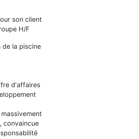
ur son client
Groupe H/F
 de la piscine
fre d'affaires
éveloppement
it massivement
s, convaincue
sponsabilité