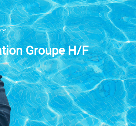
E
ation Groupe H/F