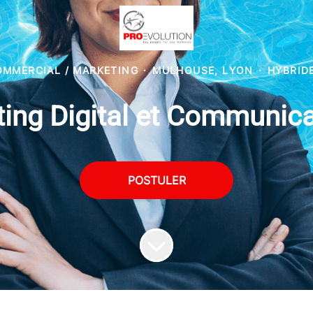
MMERCIAL / MARKETING
·
MULHOUSE, LYON
·
HYBRID
ting Digital et Communic
POSTULER