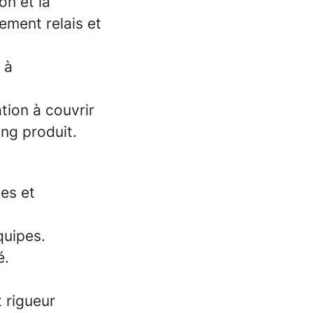
on et la
ment relais et
 à
tion à couvrir
ing produit.
es et
quipes.
é.
t rigueur