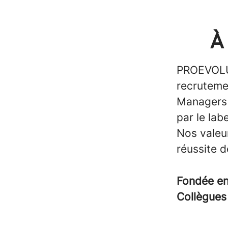
À
PROEVOLUT
recruteme
Managers /
par le la
Nos valeu
réussite d
Fondée e
Collègue