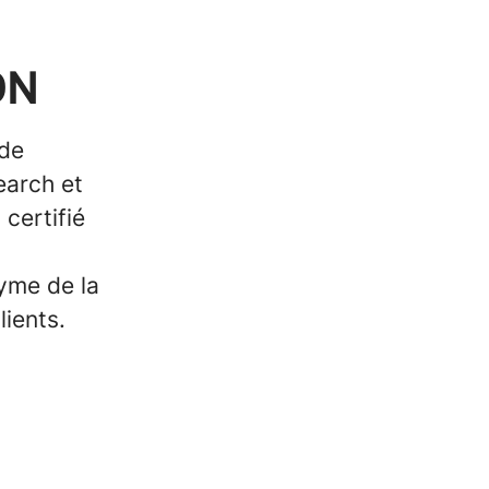
ON
 de
earch et
certifié
yme de la
lients.