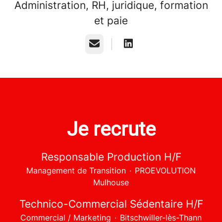
Administration, RH, juridique, formation
et paie
E-mail
Je recrute
Responsable Production H/F
Management de Transition
·
PROEVOLUTION
Mulhouse
Technico-Commercial Sédentaire H/F
Commercial / Marketing
·
Bitschwiller-lès-Thann