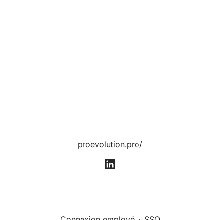
proevolution.pro/
Connexion employé
·
SSO