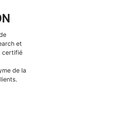
ON
 de
earch et
certifié
yme de la
lients.