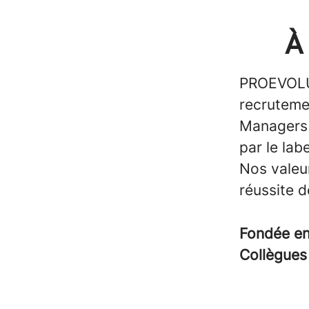
À
PROEVOLUT
recruteme
Managers /
par le la
Nos valeu
réussite d
Fondée e
Collègue