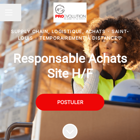
Partager la page
MENU CARRIÈRE
SUPPLY CHAIN, LOGISTIQUE, ACHATS
·
SAINT-
LOUIS
·
TEMPORAIREMENT À DISTANCE
Responsable Achats
Site H/F
POSTULER